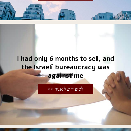
I had only 6 months to sell, and
the Israeli bureaucracy was
against me
לסיפור של אניד >>