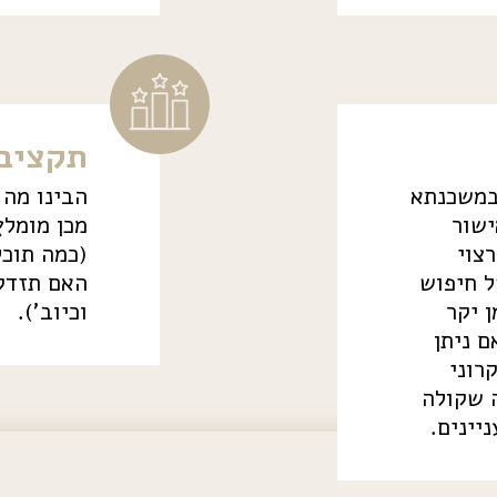
תקציב
במשכנתא
הבינו מה 
ישור
מכן מומלץ
צוי
(כמה תוכל
 חיפוש
האם תזדקק
 יקר
וכיוב').
ם ניתן
רוני
 שקולה
יינים.