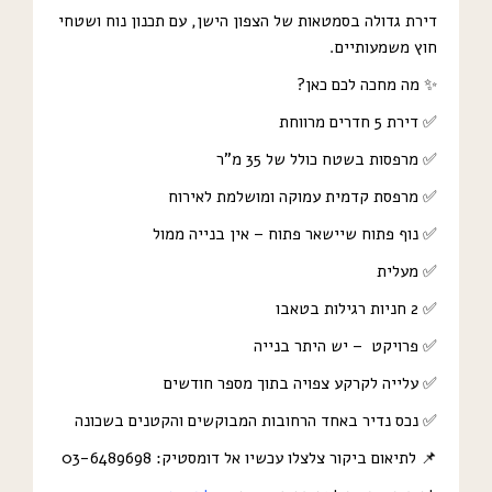
דירת גדולה בסמטאות של הצפון הישן, עם תכנון נוח ושטחי
חוץ משמעותיים.
✨ מה מחכה לכם כאן?
✅ דירת 5 חדרים מרווחת
✅ מרפסות בשטח כולל של 35 מ”ר
✅ מרפסת קדמית עמוקה ומושלמת לאירוח
✅ נוף פתוח שיישאר פתוח – אין בנייה ממול
✅ מעלית
✅ 2 חניות רגילות בטאבו
✅ פרויקט – יש היתר בנייה
✅ עלייה לקרקע צפויה בתוך מספר חודשים
✅ נכס נדיר באחד הרחובות המבוקשים והקטנים בשכונה
📌 לתיאום ביקור צלצלו עכשיו אל דומסטיק: 03-6489698