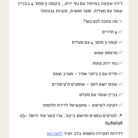
דירה שקטה במיוחד עם נוף ירוק , בקומה 3 מתוך 4 בבניין
שמור עם מעלית. סופר מוארת, תקרות גבוהות!
✨ מה מחכה לכם כאן?
✅ 4 חדרים
✅ קומה 3 מתוך 4 עם מעלית
✅ מרפסת שמש
✅ נוף ירוק פתוח
✅ חזית עם 2 כיווני אוויר – מערב וצפון
✅ שקט יוצא דופן – שומעים ת’ציפורים
✅ בניין שמור עם מקלט
✅ זקוקה לשיפוץ – פוטנציאל לדירת חלומות
📌 לפרטים נוספים ותיאום ביקור, צרו קשר עוד היום! 03-
6489698
לדירות למכירה נוספות בלב העיר
לחצו כאן