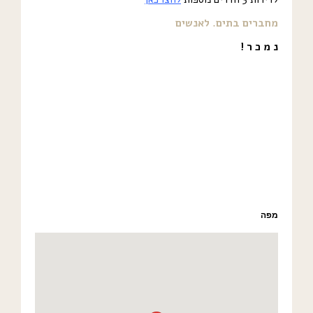
מחברים בתים. לאנשים
נ מ כ ר !
מפה