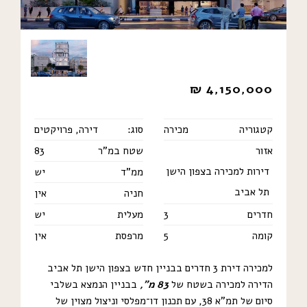
₪
4,150,000
קטגוריה
מכירה
סוג:
דירה
,
פרויקטים
אזור
שטח במ"ר
83
דירות למכירה בצפון הישן
ממ"ד
יש
תל אביב
חניה
אין
חדרים
3
מעלית
יש
קומה
5
מרפסת
אין
למכירה דירת 3 חדרים בבניין חדש בצפון הישן תל אביב
הדירה למכירה בשטח של
83 מ”,
בבניין הנמצא בשלבי
סיום של תמ”א 38, עם תכנון דו־מפלסי וניצול מצוין של