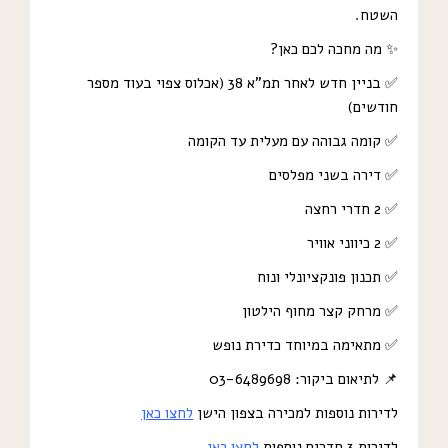
השטח.
✨ מה מחכה לכם כאן?
✅ בניין חדש לאחר תמ”א 38 (אכלוס צפוי בעוד מספר
חודשים)
✅ קומה גבוהה עם מעלית עד הקומה
✅ דירה בשני מפלסים
✅ 2 חדרי רחצה
✅ 2 כיווני אוויר
✅ תכנון פונקציונלי ונוח
✅ מרחק קצר מחוף הילטון
✅ מתאימה במיוחד כדירת נופש
📌 לתיאום ביקור: 03-6489698
לדירות נוספות למכירה בצפון הישן
לחצו כאן
לדירות 3 חדרים נוספות
לחצו כאן