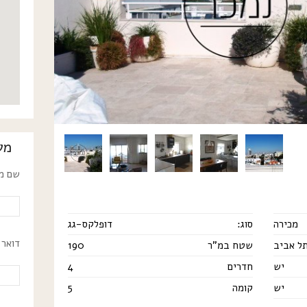
מע
שם מל
מכירה
סוג:
דופלקס-גג
דואר 
תל אביב
שטח במ"ר
190
יש
חדרים
4
יש
קומה
5