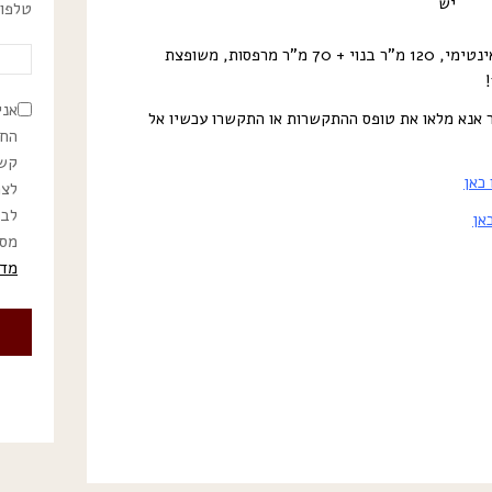
יש
טלפון
ברחוב שקט בקרבת שינקין, בבניין אינטימי, 120 מ”ר בנוי + 70 מ”ר מרפסות, משופצת
אני
ר אנא מלאו את טופס ההתקשרות או התקשרו עכשיו אל
החו
קשר
 כאן
לצר
לבט
אן
מסי
מדי