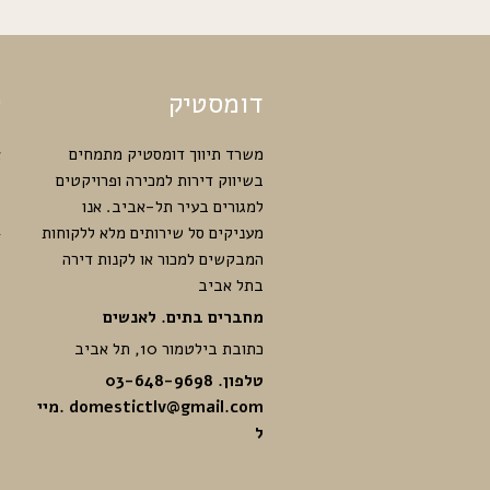
דומסטיק
ק
משרד תיווך דומסטיק מתמחים
א
בשיווק דירות למכירה ופרויקטים
ק
למגורים בעיר תל-אביב. אנו
מ
מעניקים סל שירותים מלא ללקוחות
ד
המבקשים למכור או לקנות דירה
י
בתל אביב
ק
מחברים בתים. לאנשים
כתובת בילטמור 10, תל אביב
טלפון. 03-648-9698
domestictlv@gmail.com
.מיי
ל