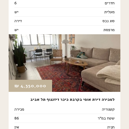
חדרים
6
מעלית
יש
סוג נכס
דירה
מרפסת
יש
₪
4,350,000
למכירה דירת אופי בקרבת כיכר דיזנגוף תל אביב
קטגוריה
מכירה
שטח במ"ר
86
חניה
אין