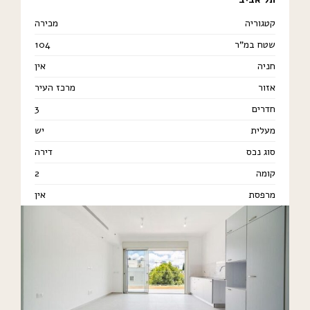
קטגוריה
מכירה
שטח במ"ר
104
חניה
אין
אזור
מרכז העיר
חדרים
3
מעלית
יש
סוג נכס
דירה
קומה
2
מרפסת
אין