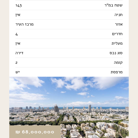
שטח במ"ר
143
חניה
אין
אזור
מרכז העיר
חדרים
4
מעלית
אין
סוג נכס
דירה
קומה
2
מרפסת
יש
₪
68,000,000