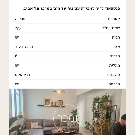
פנטהאוז נדיר למכירה עם נוף עד הים במרכז תל אביב
קטגוריה
מכירה
שטח במ"ר
775
חניה
יש
אזור
מרכז העיר
חדרים
6
מעלית
יש
סוג נכס
פנטהאוס
מרפסת
יש