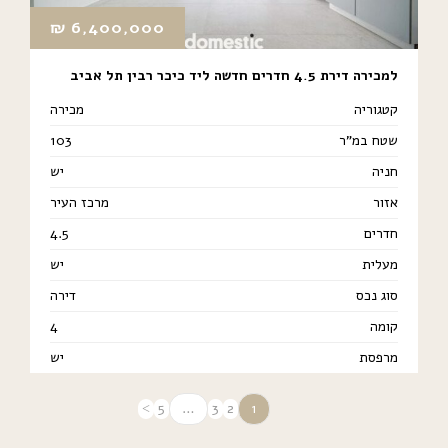
₪
6,400,000
למכירה דירת 4.5 חדרים חדשה ליד כיכר רבין תל אביב
קטגוריה
מכירה
שטח במ"ר
103
חניה
יש
אזור
מרכז העיר
חדרים
4.5
מעלית
יש
סוג נכס
דירה
קומה
4
מרפסת
יש
5
…
3
2
1