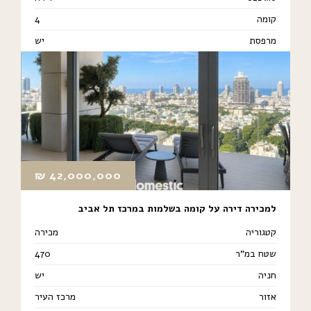
קומה
4
מרפסת
יש
₪
42,000,000
למכירה דירה על קומה בשלמות במרכז תל אביב
קטגוריה
מכירה
שטח במ"ר
470
חניה
יש
אזור
מרכז העיר