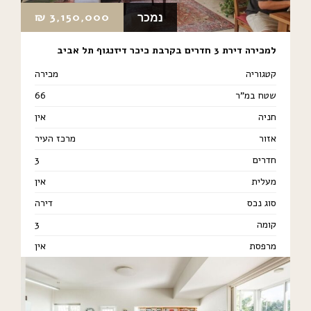
₪
3,150,000
נמכר
למכירה דירת 3 חדרים בקרבת כיכר דיזנגוף תל אביב
קטגוריה
מכירה
שטח במ"ר
66
חניה
אין
אזור
מרכז העיר
חדרים
3
מעלית
אין
סוג נכס
דירה
קומה
3
מרפסת
אין