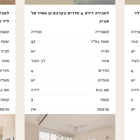
שילד
למכירה דירת 4 חדרים בקרבת גן מאיר תל
אביב
ליד ה
כירה
קטגוריה
מכירה
קטגור
100
שטח במ"ר
97
שטח 
יש
חניה
יש
חניה
העיר
אזור
לב העיר
אזור
4
חדרים
4
חדרים
יש
מעלית
יש
מעלית
דירה
סוג נכס
דירה
סוג נ
2
קומה
3
קומה
יש
מרפסת
אין
מרפס