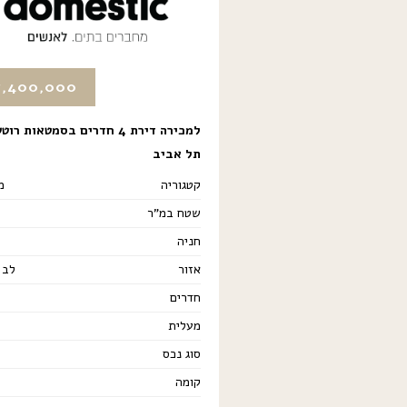
7,400,000
למכירה דירת 4 חדרים בסמטאות ר
תל אביב
קטגוריה
מ
שטח במ"ר
חניה
אזור
לב 
חדרים
מעלית
סוג נכס
קומה