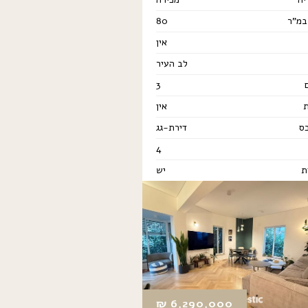
במ"ר
80
אין
לב העיר
3
אין
כס
דירת-גג
4
ת
יש
₪
6,290,000