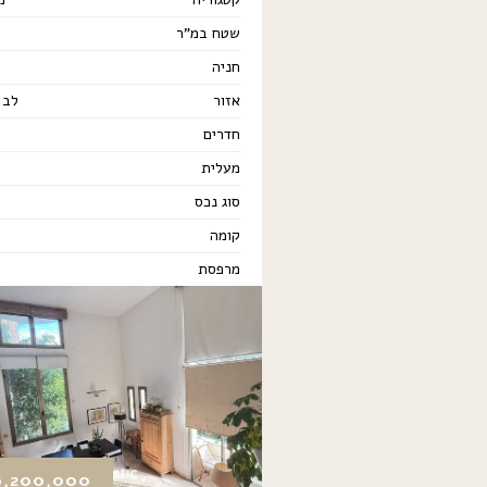
שטח במ"ר
חניה
אזור
לב 
חדרים
מעלית
סוג נכס
קומה
מרפסת
6,200,000