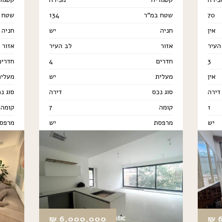
70
שטח במ"ר
134
שטח 
אין
חניה
יש
חניה
העיר
אזור
לב העיר
אזור
3
חדרים
4
חדרים
אין
מעלית
יש
מעלית
דירה
סוג נכס
דירה
סוג נ
1
קומה
7
קומה
יש
מרפסת
יש
מרפס
₪
6,000,000
₪