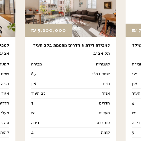
₪
5,200,000
₪
וטשילד
למכירה דירת 3 חדרים מהממת בלב העיר
למכיר
תל אביב
אביב
כירה
קטגוריה
מכירה
קטגור
121
שטח במ"ר
85
שטח 
אין
חניה
אין
חניה
העיר
אזור
לב העיר
אזור
4
חדרים
3
חדרים
יש
מעלית
יש
מעלית
דירה
סוג נכס
דירה
סוג נ
3
קומה
4
קומה