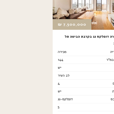
₪
7,500,000
ה דופלקס גג בקרבת הבימה תל
יה
מכירה
במ"ר
144
יש
לב העיר
4
יש
כס
דופלקס-גג
5