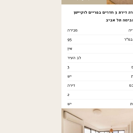
למכירה דירת 3 חדרים בפריים לוקיישן
בימה תל אביב
יה
מכירה
במ"ר
95
אין
לב העיר
3
יש
כס
דירה
2
ת
יש