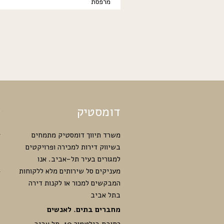
מרפסת
דומסטיק
ק
משרד תיווך דומסטיק מתמחים
א
בשיווק דירות למכירה ופרויקטים
ק
למגורים בעיר תל-אביב. אנו
מ
מעניקים סל שירותים מלא ללקוחות
ד
המבקשים למכור או לקנות דירה
י
בתל אביב
ק
מחברים בתים. לאנשים