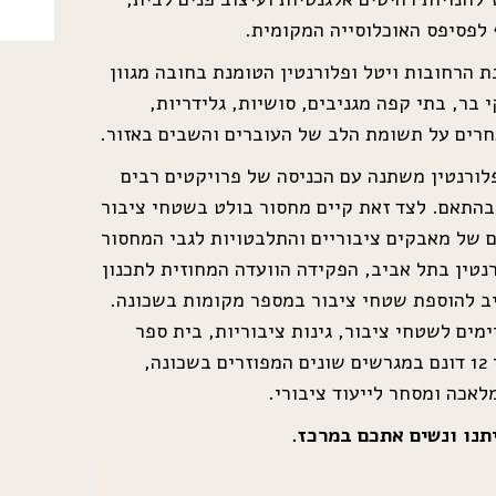
 לפסיפס האוכלוסייה המקומית.
 הרחובות ויטל ופלורנטין הטומנת בחובה מגוון
קי בר, בתי קפה מגניבים, סושיות, גלידריות,
חרים על תשומת הלב של העוברים והשבים באזור.
לורנטין משתנה עם הכניסה של פרויקטים רבים
בהתאם. לצד זאת קיים מחסור בולט בשטחי ציבור
ם של מאבקים ציבוריים והתלבטויות לגבי המחסור
טין בתל אביב, הפקידה הוועדה המחוזית לתכנון
ביב להוספת שטחי ציבור במספר מקומות בשכונה.
מים לשטחי ציבור, גינות ציבוריות, בית ספר
וכדומה. התוכנית מתפרשת על פני 12 דונם במגרשים שונים המפוזרים בשכונה,
אכה ומסחר לייעוד ציבורי.
תנו ונשים אתכם במרכז.