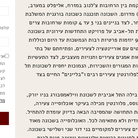
מת בין הרחובות צ’לנוב במזרח, אליפלט במערב,
) מדרום. השכונה תוכננה כשכונה בורגנית המשלבת
עסקי מלאכה, תעשייה זעירה ומסחר, לצד בניינים בני 3 עד 4 קומות שרחובות צרים
טלפון
1 הכריזה עיריית תל-אביב על פרויקט התחדשות עירונית בשכונה
ובעקבותיה החלו בסוף שנות ה-90 יוזמות פרטיות רבות הנמשכות עד היום וכוללות
טים עם אוריינטציה לצעירים, ופתיחתם של בתי
אני
אות אמנים צעירים וחנויות מעצבים, לצד התעשיות
החו
יות המגורים והשכירות, הנמוכות יחסית לשכונות תל
קשר
פלורנטין צעירים רבים ו”בליינים” החיים בצד
לצר
לבט
מסי
בילה התל אביבית לשכונת ווילאמסבורג בניו יורק,
מדי
סס, פלורנטין מכילה בעיקר אוכלוסייה צעירה,
את התחושה שהמסיבה הבאה בדיוק עומדת להתחיל.
ודית ולא מתאימה לכל. האוכלוסייה בשכונה מאוד
ים צעירים למקומיים בני דור שני ושלישי בשכונה.
לחנויות רהיטים אלגנטיות ועיצוב פנים לבית,