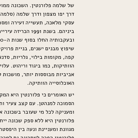
של שלמה פלורנטין. השכונה ממוק
דרך יפו מצפון ודרך שלמה (סלמה
ביניהם. בשנת 991
שיפוץ מבנים ישנים, בניית פרויק
קפה, מקומות בילוי, גלריות, סדנ
הוותיקות, כמו ביגוד וריהוט. עלו
אביביות מבוססות יותר, מושכות ל
האוכלוסייה הוותיקה.
יש האומרים כי פלורנטין היא המק
הסמוכה למנהטן. עם קצב צעיר ותו
ומעניקה לכל מי שעובר בשכונה 
פלורנטין היא ללא ספק שכונה ייח
מגוונת ומעניינת ונעה בין היפסטר
פלורנטין הפכה לאחרונה גם למרכז 