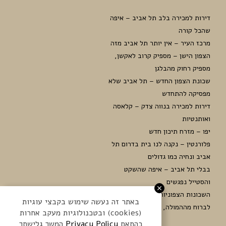
דירות למכירה בלב תל אביב – איפה
שהכל קורה
מרכז העיר – אין יותר תל אביב מזה
הצפון הישן – מספיק קרוב לאקשן,
מספיק רחוק מהבלגן
שכונת הצפון החדש – תל אביב שלא
מפסיקה להתחדש
דירות למכירה בנווה צדק – קלאסה
ואותנטיות
יפו – מזרח תיכון חדש
פלורנטין – נקנה לנו בית בדרום תל
אביב ונחיה כמו גדולים
בבלי תל אביב – איפה שהשקט
והסטייל נפגשים
השכונות הצפוניות (עבר הירקון) –
באתר זה נעשה שימוש בקבצי עוגיות
לברוח מההמולה, להישאר במרכז
(cookies) ובטכנולוגיות מעקב אחרות
בהתאם
המשך גלישתך