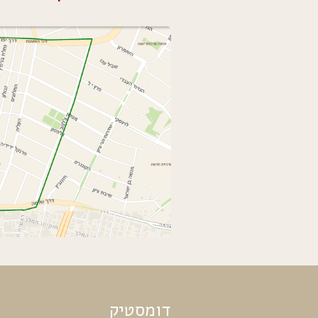
דומסטיק
ק