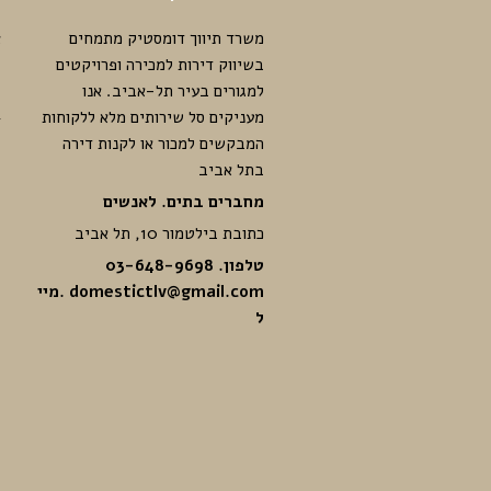
משרד תיווך דומסטיק מתמחים
א
בשיווק דירות למכירה ופרויקטים
ק
למגורים בעיר תל-אביב. אנו
מ
מעניקים סל שירותים מלא ללקוחות
ד
המבקשים למכור או לקנות דירה
י
בתל אביב
ק
מחברים בתים. לאנשים
כתובת בילטמור 10, תל אביב
טלפון. 03-648-9698
domestictlv@gmail.com
.מיי
ל